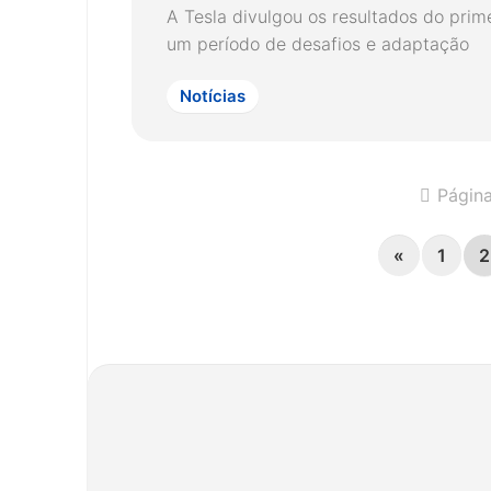
A Tesla divulgou os resultados do prim
um período de desafios e adaptação
Notícias
Página
«
1
2